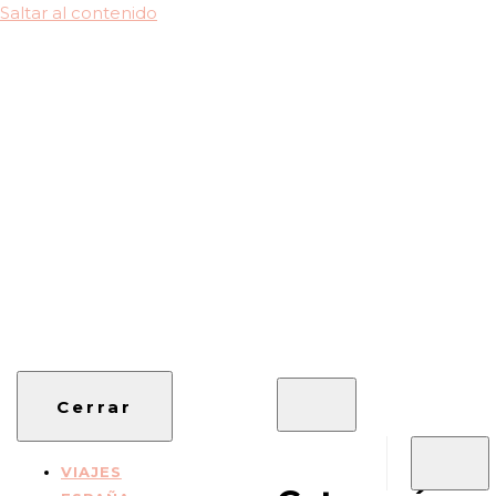
Saltar al contenido
Viajes, Especialistas en Asia, Rutas en coche, Guías
cuxitravel.com
Cerrar
VIAJES