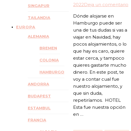
e
2022
Deja un comentario
SINGAPUR
Dónde alojarse en
TAILANDIA
Hamburgo puede ser
EUROPA
una de tus dudas si vas a
ALEMANIA
viajar en Navidad, hay
pocos alojamientos, o lo
BREMEN
que hay es caro, quiere
estar cerca, y tampoco
COLONIA
quieres gastarte mucho
dinero. En este post, te
HAMBURGO
voy a contar cual fue
ANDORRA
nuestro alojamiento, y
que sin duda,
BUDAPEST
repetiríamos. HOTEL
Esta fue nuestra opción
ESTAMBUL
en …
FRANCIA