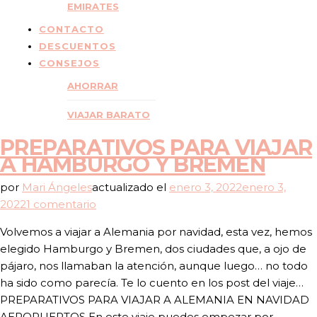
EMIRATES
CONTACTO
DESCUENTOS
CONSEJOS
AHORRAR
VIAJAR BARATO
PREPARATIVOS PARA VIAJAR
A HAMBURGO Y BREMEN
por
Mari Ángeles
actualizado el
enero 3, 2022
enero 3,
en
2022
1 comentario
PREPARATIVOS
Volvemos a viajar a Alemania por navidad, esta vez, hemos
PARA
elegido Hamburgo y Bremen, dos ciudades que, a ojo de
VIAJAR
pájaro, nos llamaban la atención, aunque luego… no todo
A
ha sido como parecía. Te lo cuento en los post del viaje…
HAMBURGO
PREPARATIVOS PARA VIAJAR A ALEMANIA EN NAVIDAD
Y
AEROPUERTOS En este viaje puedes empezar por …