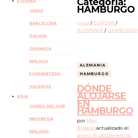
Categoría:
ESPAÑA
HAMBURGO
CADIZ
Inicio
/
EUROPA
/
BARCELONA
ALEMANIA
/
HAMBURGO
GALICIA
GRANADA
MALAGA
ALEMANIA
FORMENTERA
HAMBURGO
DÓNDE
VALENCIA
ALOJARSE
ASIA
EN
COREA DEL SUR
HAMBURGO
INDONESIA
por
Mari
Ángeles
actualizado el
MALASIA
enero 16, 2022
enero 16,