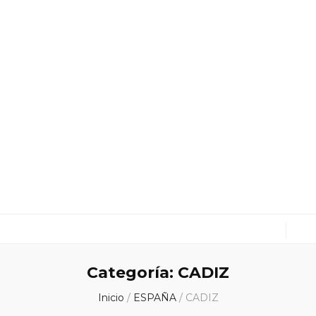
cuxitravel.com
Viajes, Especialistas en Asia, Rutas en coche, Guías
Categoría:
CADIZ
Inicio
/
ESPAÑA
/
CADIZ