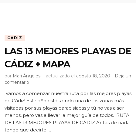
CADIZ
LAS 13 MEJORES PLAYAS DE
CÁDIZ + MAPA
por
Mari Ángeles
actualizado el
agosto 18, 2020
Deja un
en
comentario
LAS
¡Vamos a comenzar nuestra ruta por las mejores playas
13
de Cádiz! Este año está siendo una de las zonas más
MEJORES
PLAYAS
visitadas por sus playas paradisíacas y tú no vas a ser
DE
menos, pero vas a llevar la mejor guía de todos. RUTA
CÁDIZ
DE LAS 13 MEJORES PLAYAS DE CÁDIZ Antes de nada
+
tengo que decirte …
MAPA