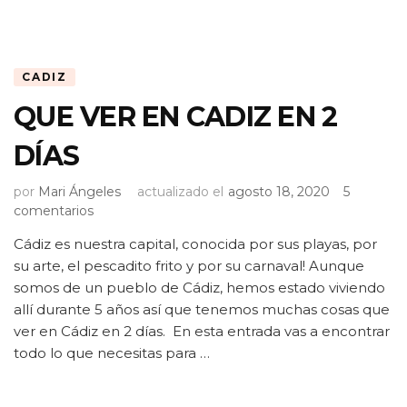
CADIZ
QUE VER EN CADIZ EN 2
DÍAS
por
Mari Ángeles
actualizado el
agosto 18, 2020
5
en
comentarios
QUE
Cádiz es nuestra capital, conocida por sus playas, por
VER
su arte, el pescadito frito y por su carnaval! Aunque
EN
CADIZ
somos de un pueblo de Cádiz, hemos estado viviendo
EN
allí durante 5 años así que tenemos muchas cosas que
2
ver en Cádiz en 2 días. En esta entrada vas a encontrar
DÍAS
todo lo que necesitas para …