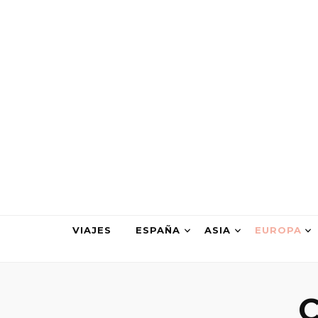
cuxitravel.
Viajes, Especialistas en Asia, Rutas en coche, Guías
VIAJES
ESPAÑA
ASIA
EUROPA
C