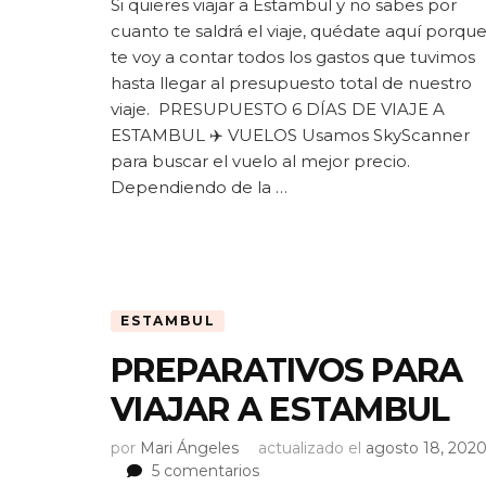
Si quieres viajar a Estambul y no sabes por
CUESTA
cuanto te saldrá el viaje, quédate aquí porqu
UN
VIAJE
te voy a contar todos los gastos que tuvimos
A
hasta llegar al presupuesto total de nuestro
ESTAMBUL?
viaje. PRESUPUESTO 6 DÍAS DE VIAJE A
PRESUPUESTO
ESTAMBUL ✈️ VUELOS Usamos SkyScanner
PARA
para buscar el vuelo al mejor precio.
6
Dependiendo de la …
DÍAS
ESTAMBUL
PREPARATIVOS PARA
VIAJAR A ESTAMBUL
por
Mari Ángeles
actualizado el
agosto 18, 202
en
5 comentarios