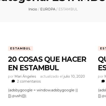
Inicio
/
EUROPA
/
ESTAMBUL
ESTAMBUL
ES
20 COSAS QUE HACER
Q
EN ESTAMBUL
E
por
Mari Ángeles
actualizado el
julio 10, 2020
por
en
2 comentarios
20
(adsbygoogle = window.adsbygoogle ||
(ads
COSAS
0
[]).push({});
[]).p
QUE
HACER
EN