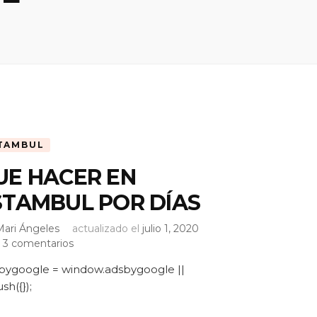
TAMBUL
UE HACER EN
STAMBUL POR DÍAS
Mari Ángeles
actualizado el
julio 1, 2020
en
3 comentarios
QUE
bygoogle = window.adsbygoogle ||
HACER
ush({});
EN
ESTAMBUL
POR