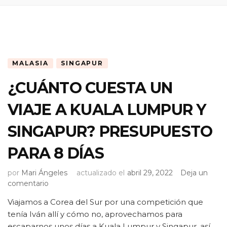
MALASIA
SINGAPUR
¿CUÁNTO CUESTA UN
VIAJE A KUALA LUMPUR Y
SINGAPUR? PRESUPUESTO
PARA 8 DÍAS
por
Mari Ángeles
actualizado el
abril 29, 2022
Deja un
en
comentario
¿CUÁNTO
Viajamos a Corea del Sur por una competición que
CUESTA
tenía Iván allí y cómo no, aprovechamos para
UN
VIAJE
escaparnos unos días a Kuala Lumpur y Singapur, así