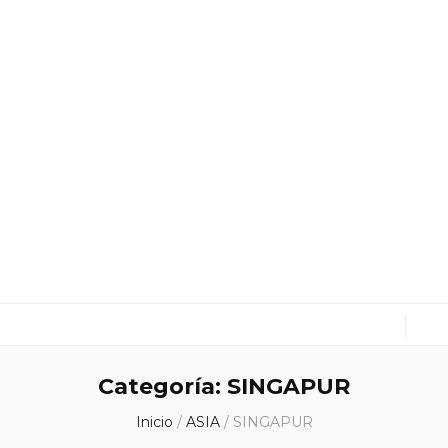
cuxitravel.com
Viajes, Especialistas en Asia, Rutas en coche, Guías
Categoría:
SINGAPUR
Inicio
/
ASIA
/
SINGAPUR