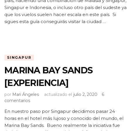
SINGAPUR
país, haciendo una combinación de Malasia y Singapur,
EN
Singapur e Indonesia, o incluso otro país del sudeste ya
2
que los vuelos suelen hacer escala en este país. Si
DÍAS
sigues esta guía conseguirás visitar la ciudad …
SINGAPUR
MARINA BAY SANDS
[EXPERIENCIA]
por
Mari Ángeles
actualizado el
julio 2, 2020
6
en
comentarios
MARINA
En nuestro paso por Singapur decidimos pasar 24
BAY
horas en el hotel más lujoso y conocido del mundo, el
SANDS
[EXPERIENCIA]
Marina Bay Sands. Bueno realmente la iniciativa fue