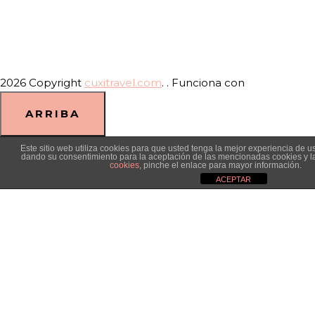
2026 Copyright
cuxitravel.com
.
. Funciona con
ARRIBA
Este sitio web utiliza cookies para que usted tenga la mejor experiencia de 
dando su consentimiento para la aceptación de las mencionadas cookies y l
cookies
, pinche el enlace para mayor información.
ACEPTAR