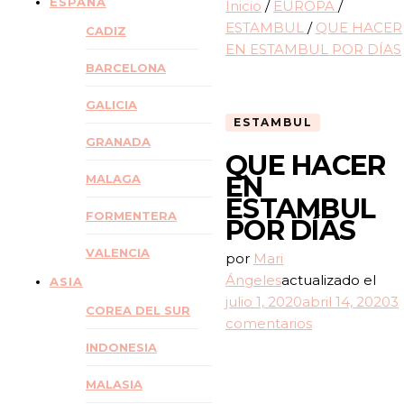
ESPAÑA
Inicio
/
EUROPA
/
ESTAMBUL
/
QUE HACER
CADIZ
EN ESTAMBUL POR DÍAS
BARCELONA
GALICIA
ESTAMBUL
GRANADA
QUE HACER
EN
MALAGA
ESTAMBUL
FORMENTERA
POR DÍAS
VALENCIA
por
Mari
Ángeles
actualizado el
ASIA
julio 1, 2020
abril 14, 2020
3
COREA DEL SUR
en
comentarios
QUE
INDONESIA
HACER
MALASIA
EN