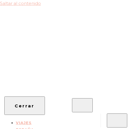
Saltar al contenido
Viajes, Especialistas en Asia, Rutas en coche, Guías
cuxitravel.com
Cerrar
VIAJES