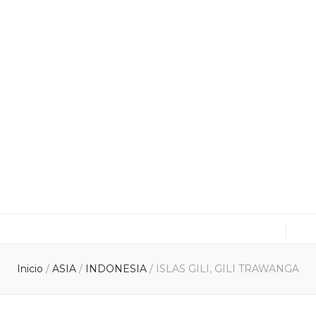
cuxitravel.com
Viajes, Especialistas en Asia, Rutas en coche, Guías
Inicio
/
ASIA
/
INDONESIA
/
ISLAS GILI, GILI TRAWANGA