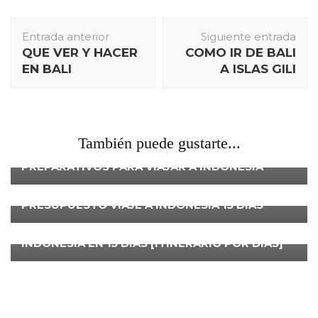
Navegación
Entrada anterior
Siguiente entrada
de
QUE VER Y HACER
COMO IR DE BALI
entradas
EN BALI
A ISLAS GILI
También puede gustarte...
INDONESIA
PREPARATIVOS PARA VIAJAR A INDONESIA
INDONESIA
PRESUPUESTO VIAJE A INDONESIA 15 DÍAS
INDONESIA
INDONESIA EN 15 DÍAS [ITINERARIO POR DÍAS]