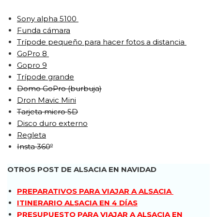
Sony alpha 5100
Funda cámara
Trípode pequeño para hacer fotos a distancia
GoPro 8
Gopro 9
Trípode grande
Domo GoPro (burbuja)
Dron Mavic Mini
Tarjeta micro SD
Disco duro externo
Regleta
Insta 360º
OTROS POST DE ALSACIA EN NAVIDAD
PREPARATIVOS PARA VIAJAR A ALSACIA
ITINERARIO ALSACIA EN 4 DÍAS
PRESUPUESTO PARA VIAJAR A ALSACIA EN