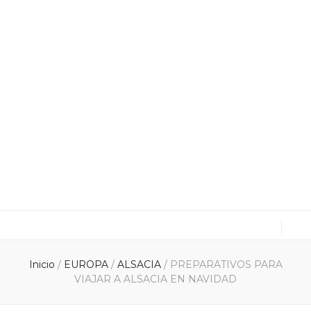
cuxitravel.com
Viajes, Especialistas en Asia, Rutas en coche, Guías
Inicio
/
EUROPA
/
ALSACIA
/
PREPARATIVOS PARA
VIAJAR A ALSACIA EN NAVIDAD