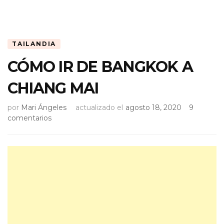
TAILANDIA
CÓMO IR DE BANGKOK A
CHIANG MAI
por
Mari Ángeles
actualizado el
agosto 18, 2020
9
en
comentarios
CÓMO
IR
DE
BANGKOK
A
CHIANG
MAI