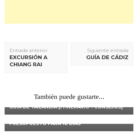
Navegación
Entrada anterior
Siguiente entrada
de
EXCURSIÓN A
GUÍA DE CÁDIZ
entradas
CHIANG RAI
También puede gustarte...
TAILANDIA
GUÍA DE TAILANDIA [ITINERARIO + CONSEJOS]
TAILANDIA
¿CUÁNTO CUESTA UN VIAJE A TAILANDIA?
PRESUPUESTO PARA 18 DÍAS
TAILANDIA