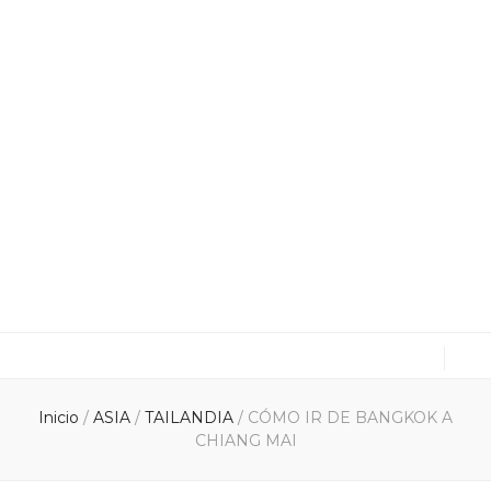
cuxitravel.com
Viajes, Especialistas en Asia, Rutas en coche, Guías
Inicio
/
ASIA
/
TAILANDIA
/
CÓMO IR DE BANGKOK A
CHIANG MAI