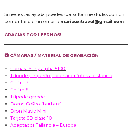
Si necesitas ayuda puedes consultarme dudas con un
comentario o un email a
maricuxitravel@gmail.com
GRACIAS POR LEERNOS!
📷 CÁMARAS / MATERIAL DE GRABACIÓN
Cámara Sony alpha 5100
Trípode pequeño para hacer fotos a distancia
GoPro 7
GoPro 8
Trípode grande
Domo GoPro (burbuja)
Dron Mavic Mini
Tarjeta SD clase 10
Adaptador Tailandia – Europa