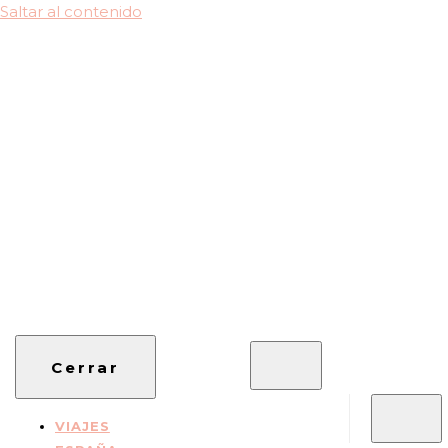
Saltar al contenido
Viajes, Especialistas en Asia, Rutas en coche, Guías
cuxitravel.com
Cerrar
VIAJES