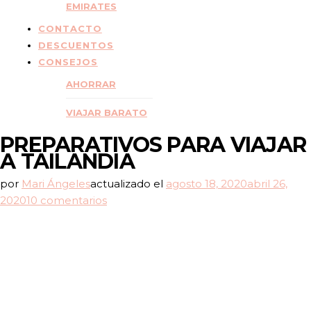
EMIRATES
CONTACTO
DESCUENTOS
CONSEJOS
AHORRAR
VIAJAR BARATO
PREPARATIVOS PARA VIAJAR
A TAILANDIA
por
Mari Ángeles
actualizado el
agosto 18, 2020
abril 26,
en
2020
10 comentarios
PREPARATIVOS
PARA
VIAJAR
A
TAILANDIA